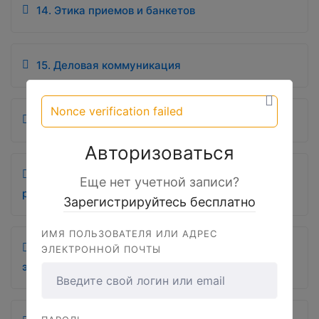
14. Этика приемов и банкетов
15. Деловая коммуникация
Nonce verification failed
16. Речевая коммуникация
Авторизоваться
17. Общение с коллегами, подчиненными,
Еще нет учетной записи?
руководством
Зарегистрируйтесь бесплатно
ИМЯ ПОЛЬЗОВАТЕЛЯ ИЛИ АДРЕС
18. Корпоративная культура и корпоративная
ЭЛЕКТРОННОЙ ПОЧТЫ
этика