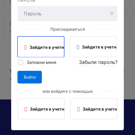
ПАРОЛЬ
19. Этические принципы организации
Итоговый экзамен по программе
Присоединиться
“Преподаватель этики и делового общения”
Зайдите в учетную запис
Зайдите в учетную запись, используя Google
Забыли пароль?
Запомни меня
УП Преподаватель этики 256.xlsx
Войти
Размер: 12,93 КБ
или войдите с помощью
Зайдите в учетную запись, используя Google
Зайдите в учетную запис