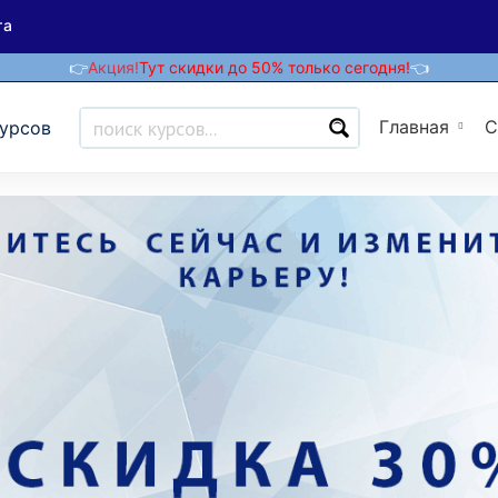
та
👉
Акция!
Тут скидки до 50% только сегодня!
👈
Главная
С
курсов