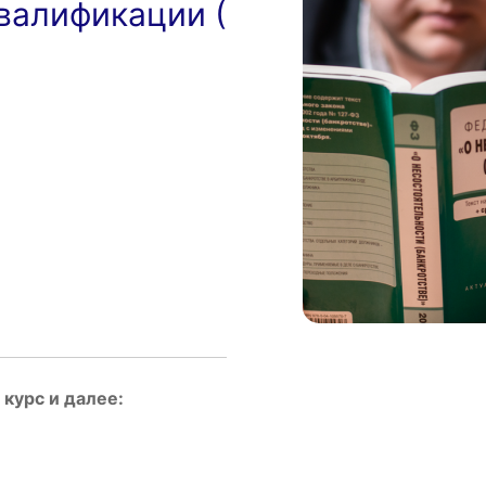
валификации (
курс и далее: