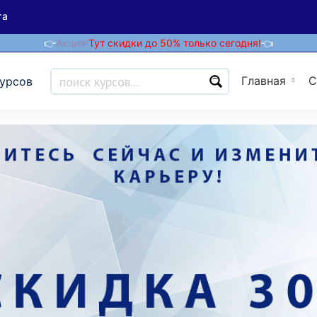
та
👉
Акция!
Тут скидки до 50% только сегодня!
👈
Главная
С
курсов