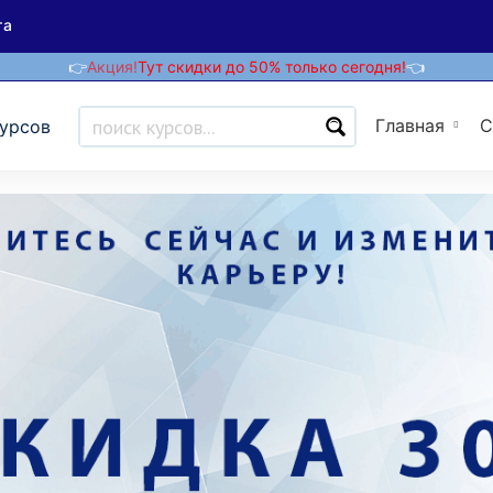
та
👉
Акция!
Тут скидки до 50% только сегодня!
👈
Главная
С
курсов