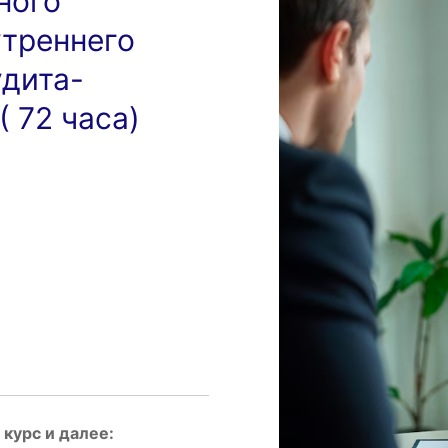
ного
утреннего
удита-
 72 часа)
курс и далее: