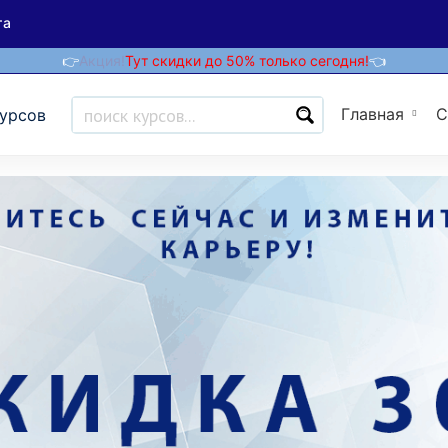
та
👉
Акция!
Тут скидки до 50% только сегодня!
👈
Главная
С
курсов