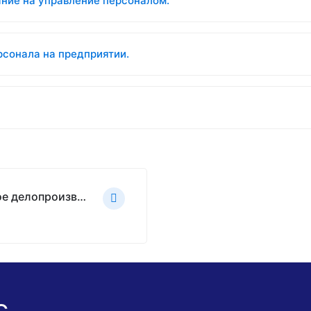
яние на управление персоналом.
сонала на предприятии.
УП 40 ч Курс Управление персоналом и кадровое делопроизводство.pdf
с