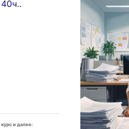
40ч..
курс и далее: