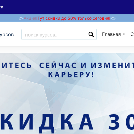
та
👉
Акция!
Тут скидки до 50% только сегодня!
👈
Главная
С
курсов