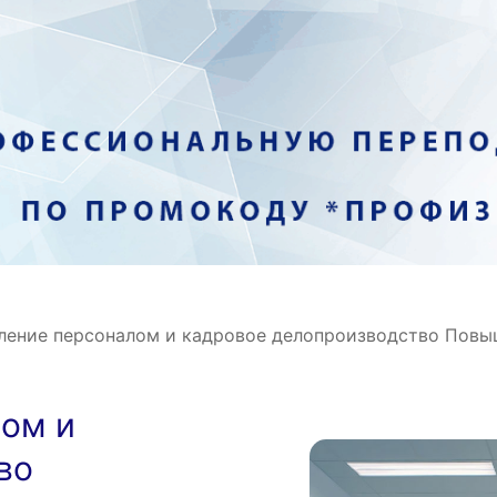
ление персоналом и кадровое делопроизводство Повы
лом и
во