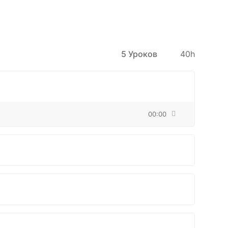
5 Уроков
40h
00:00