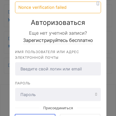
Nonce verification failed
Тема 4: Понятие контракта, существенные
условия.
Авторизоваться
Еще нет учетной записи?
Тема 5: Противодействие коррупции в сфере
Зарегистрируйтесь бесплатно
закупок по Закону 44-ФЗ
ИМЯ ПОЛЬЗОВАТЕЛЯ ИЛИ АДРЕС
ЭЛЕКТРОННОЙ ПОЧТЫ
Итоговый экзамен
ПАРОЛЬ
Присоединиться