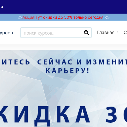
та
👉
Акция!
Тут скидки до 50% только сегодня!
👈
Главная
С
курсов