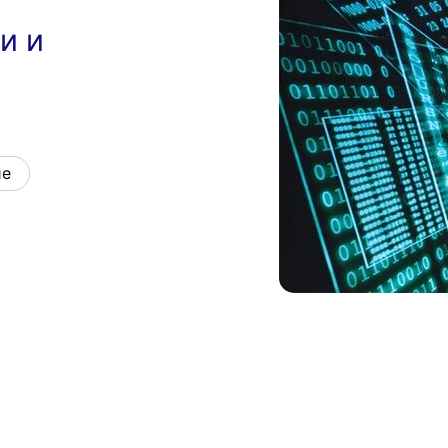
и и
ие