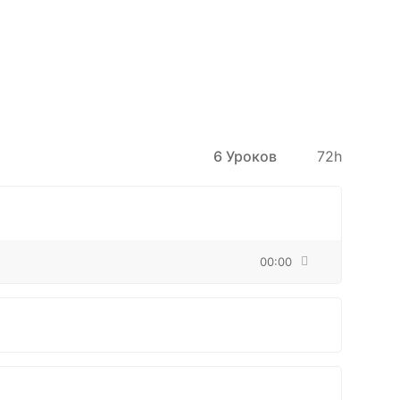
6 Уроков
72h
00:00