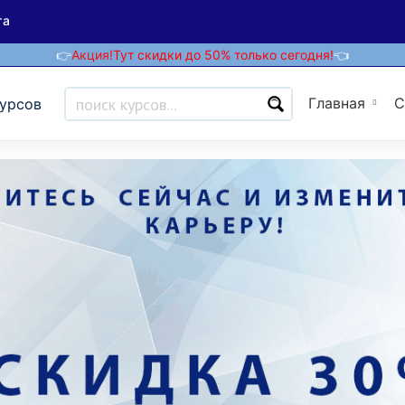
та
👉
Акция!
Тут скидки до 50% только сегодня!
👈
Главная
С
курсов