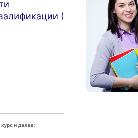
ти
валификации (
курс и далее: