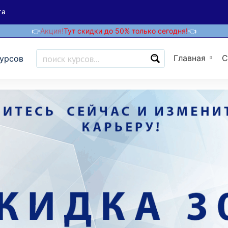
та
👉
Акция!
Тут скидки до 50% только сегодня!
👈
Главная
С
курсов