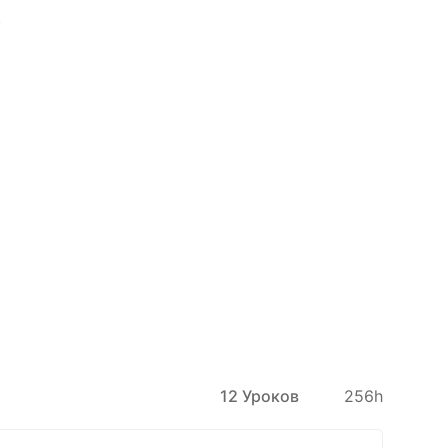
.
12 Уроков
256h