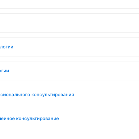
ологии
огии
ссионального консультирования
мейное консультирование