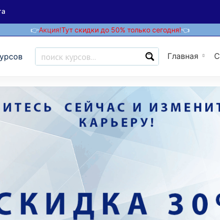
та
👉
Акция!
Тут скидки до 50% только сегодня!
👈
Главная
С
курсов