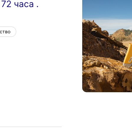
2 часа .
ство