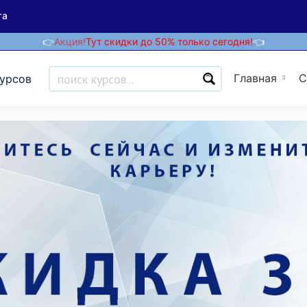
та
👉
Акция!
Тут скидки до 50% только сегодня!
👈
Главная
С
курсов