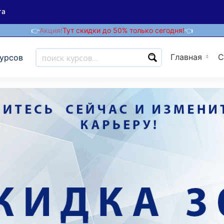
та
👉
Акция!
Тут скидки до 50% только сегодня!
👈
Главная
С
курсов