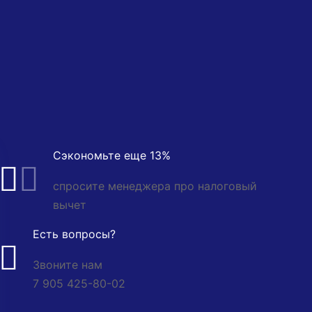
Сэкономьте еще 13%
спросите менеджера про налоговый
вычет
Есть вопросы?
Звоните нам
7 905 425-80-02