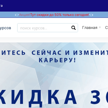
та
👉
Акция!
Тут скидки до 50% только сегодня!
👈
Главная
С
курсов