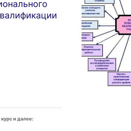
ионального
квалификации
курс и далее: