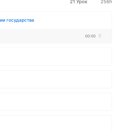
21 Урок
256h
тии государства
00:00