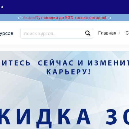
та
👉
Акция!
Тут скидки до 50% только сегодня!
👈
Главная
С
курсов