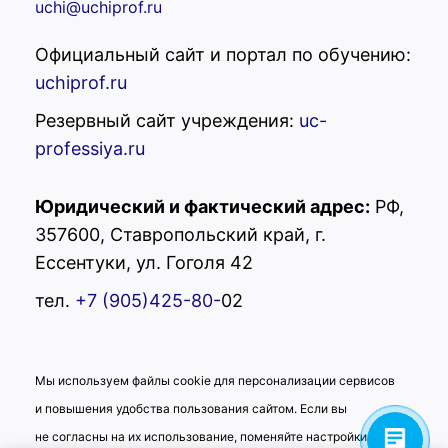
uchi@uchiprof.ru
Официальный сайт и портал по обучению:
uchiprof.ru
Резервный сайт учреждения:
uc-
professiya.ru
Юридический и фактический адрес:
РФ,
357600, Ставропольский край, г.
УЦ "Профессия"
Ессентуки, ул. Гоголя 42
Здравствуйте! Вас
тел.
+7 (905)425-80-
02
приветствует учебный центр
"Профессия"! Готовы помочь
Вам. Напишите нам, если у
Вас появятся вопросы.
Мы используем файлы cookie для персонализации сервисов
и повышения удобства пользования сайтом. Если вы
не согласны на их использование, поменяйте настройки