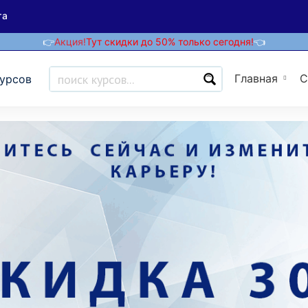
та
👉
Акция!
Тут скидки до 50% только сегодня!
👈
Главная
С
курсов