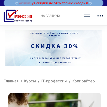
👉
Акция!
Тут скидки до 50% только сегодня!
👈
НА ГЛАВНУЮ
Главная
Курсы
IT‑профессии
Копирайтер