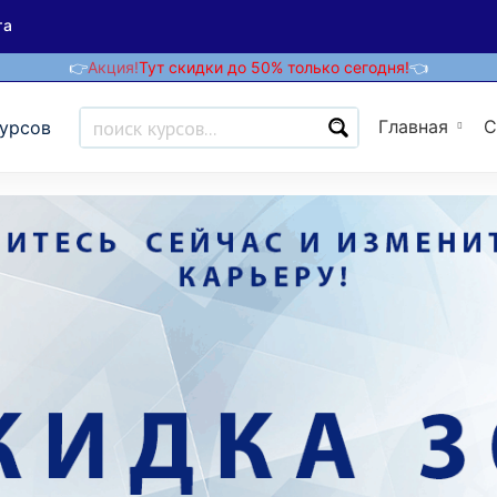
та
👉
Акция!
Тут скидки до 50% только сегодня!
👈
Главная
С
курсов