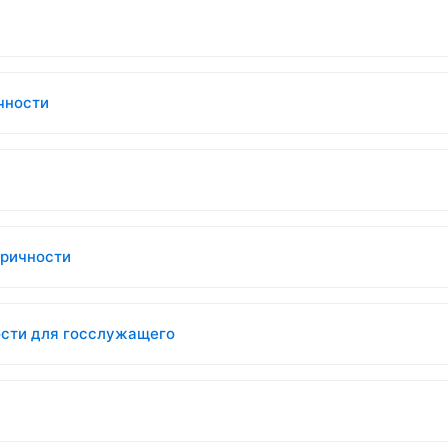
чности
тричности
ости для госслужащего