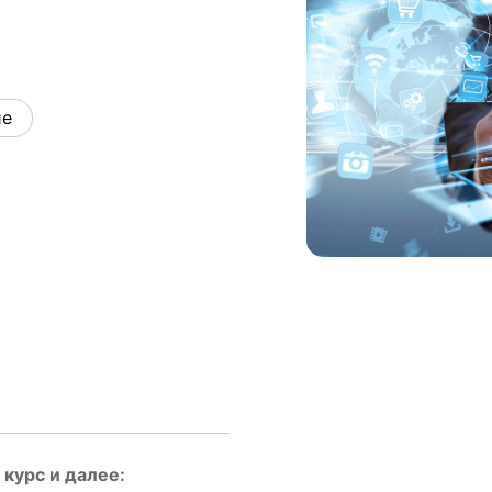
ие
курс и далее: