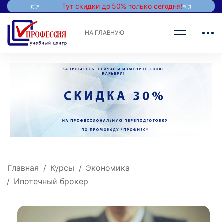
👉
Акция!
Тут скидки до 50% только сегодня!
👈
НА ГЛАВНУЮ
Главная
Курсы
Экономика
Ипотечный брокер