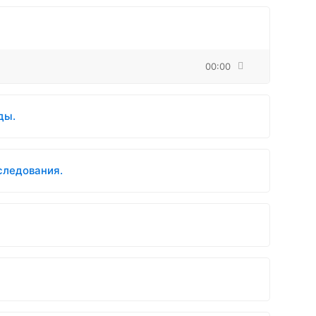
00:00
ды.
следования.