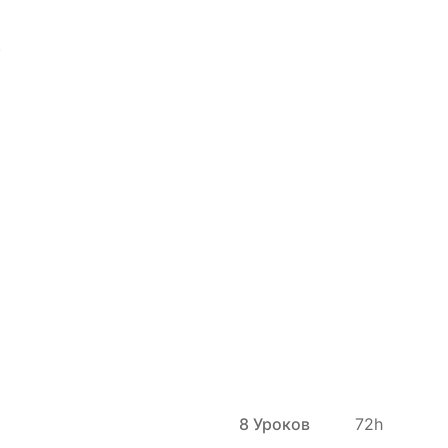
.
8 Уроков
72h