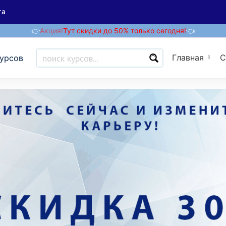
та
👉
Акция!
Тут скидки до 50% только сегодня!
👈
Главная
С
курсов