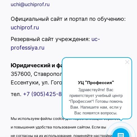
uchi@uchiprof.ru
Официальный сайт и портал по обучению:
uchiprof.ru
Резервный сайт учреждения:
uc-
professiya.ru
Юридический и фактический адрес:
РФ,
357600, Ставропольский край, г.
Ессентуки, ул. Гоголя 42
УЦ "Профессия"
Здравствуйте! Вас
тел.
+7 (905)425-80-
02
приветствует учебный центр
"Профессия"! Готовы помочь
Вам. Напишите нам, если у
Вас появятся вопросы.
Мы используем файлы cookie для персонализации сервисов
и повышения удобства пользования сайтом. Если вы
не согласны на их использование, поменяйте настройки