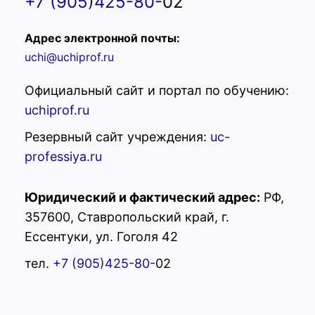
+7 (905)425-80-
02
Адрес электронной почты:
uchi@uchiprof.ru
Официальный сайт и портал по обучению:
uchiprof.ru
Резервный сайт учреждения:
uc-
professiya.ru
Юридический и фактический адрес:
РФ,
357600, Ставропольский край, г.
УЦ "Профессия"
Ессентуки, ул. Гоголя 42
Здравствуйте! Вас
тел.
+7 (905)425-80-
02
приветствует учебный центр
"Профессия"! Готовы помочь
Вам. Напишите нам, если у
Вас появятся вопросы.