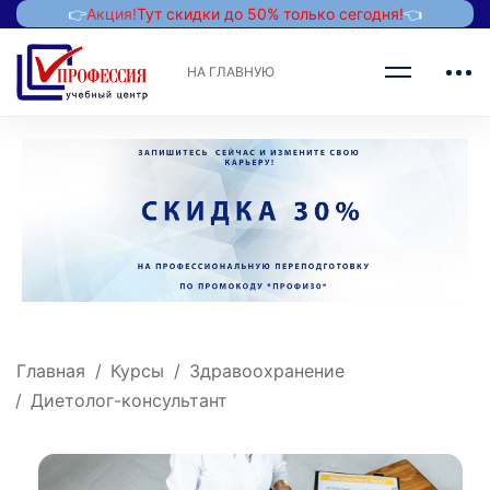
👉
Акция!
Тут скидки до 50% только сегодня!
👈
НА ГЛАВНУЮ
Главная
Курсы
Здравоохранение
Диетолог-консультант