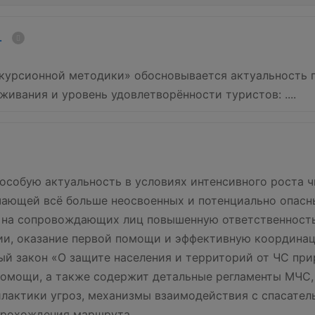
.
курсионной методики» обосновывается актуальность п
живания и уровень удовлетворённости туристов: ....
особую актуальность в условиях интенсивного роста 
чающей всё больше неосвоенных и потенциально опасн
т на сопровождающих лиц повышенную ответственност
ции, оказание первой помощи и эффективную координа
ый закон «О защите населения и территорий от ЧС при
помощи, а также содержит детальные регламенты МЧС
лактики угроз, механизмы взаимодействия с спасате
 прохождения маршрута.