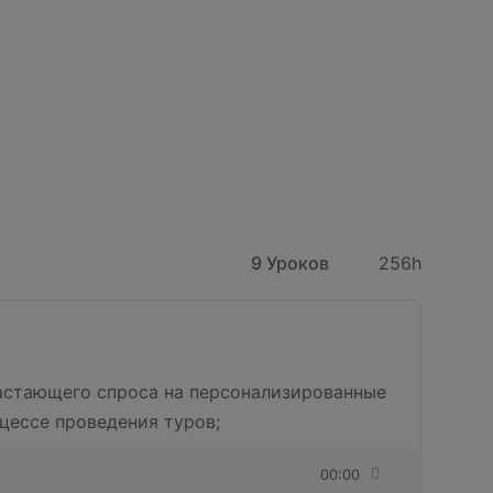
9 Уроков
256h
растающего спроса на персонализированные
ессе проведения туров;
00:00