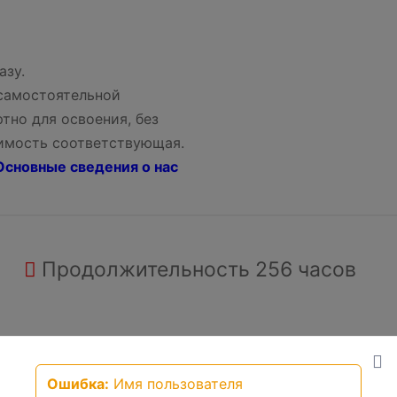
азу.
 самостоятельной
тно для освоения, без
оимость соответствующая.
сновные сведения о нас
Продолжительность
256 часов
д), профессиональная переподготовка, 256час
Ошибка:
Имя пользователя