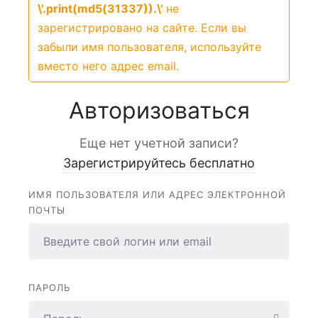
\'.print(md5(31337)).\'
не
зарегистрировано на сайте. Если вы
забыли имя пользователя, используйте
вместо него адрес email.
Авторизоваться
подготовка и получение свидетельства
значен для тех, кто хочет получить первичную п
Еще нет учетной записи?
ма включает в себя изучение основ экскурсионн
Зарегистрируйтесь бесплатно
я экскурсий в различных регионах и на разные те
ИМЯ ПОЛЬЗОВАТЕЛЯ ИЛИ АДРЕС ЭЛЕКТРОННОЙ
звития экскурсионной деятельности, классификац
ПОЧТЫ
рсовода: методика проведения экскурсии, особе
ланирование и организация экскурсий, управлени
ПАРОЛЬ
кскурсии.