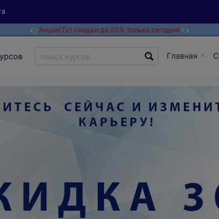
та
👉
Акция!
Тут скидки до 50% только сегодня!
👈
Главная
С
курсов