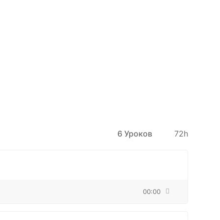
6 Уроков
72h
00:00