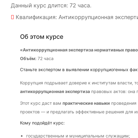
Данный курс длится: 72 часа.
Квалификация: Антикоррупционная эксперти
Об этом курсе
«Антикоррупционная
экспертиза
нормативных
право
Объём:
72
часа
Станьте
экспертом
в
выявлении
коррупциогенных
фак
Коррупция
подрывает
доверие
к
институтам
власти,
т
антикоррупционная
экспертиза
правовых
актов:
она
п
Этот
курс
даст
вам
практические
навыки
проведения
проектов
— и
предлагать
эффективные
решения
для
и
Кому
подойдёт
курс:
государственным
и
муниципальным
служащим;