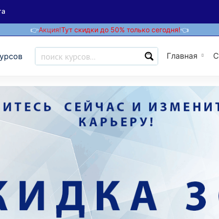
та
👉
Акция!
Тут скидки до 50% только сегодня!
👈
Главная
С
курсов