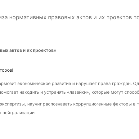
за нормативных правовых актов и их проектов п
вых
актов
и
их
проектов»
торов!
ормозит
экономическое
развитие
и
нарушает
права
граждан.
Од
омогает
находить
и
устранять
«лазейки»,
которые
могут
способ
экспертизы,
научит
распознавать
коррупциогенные
факторы
в
т
х
нейтрализации.