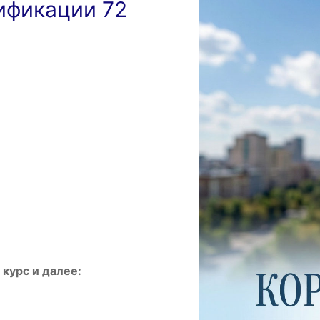
ификации 72
курс и далее: