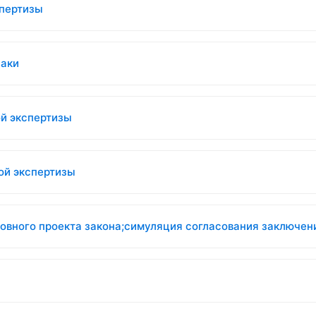
спертизы
наки
й экспертизы
ой экспертизы
ловного проекта закона;симуляция согласования заключен